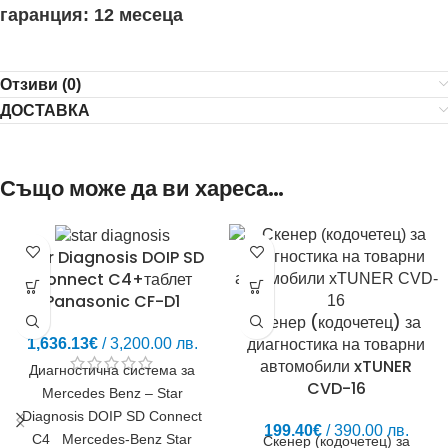
гаранция: 12 месеца
Отзиви (0)
ДОСТАВКА
Също може да ви хареса…
Star Diagnosis DOIP SD
Connect C4+таблет
Panasonic CF-D1
Скенер (кодочетец) за
диагностика на товарни
1,636.13
€
/ 3,200.00 лв.
автомобили xTUNER
Диагностична система за
CVD-16
Mercedes Benz – Star
Diagnosis DOIP SD Connect
199.40
€
/ 390.00 лв.
C4 Mercedes-Benz Star
Скенер (кодочетец) за