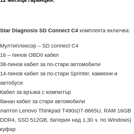
12 месеца гаранция.
Star Diagnosis SD Connect C4
комплектa включва:
Мултиплексор – SD connect C4
16 – пинов OBDII кабел
38-пинов кабел за по-стари автомобили
14-пинов кабел за по-стари Sprinter, камиони и
автобуси
Кабел за връзка с компютър
банан кабел за стари автомобили
лаптоп Lenovo Thinkpad T490s(I7-8665U, RAM 16GB
DDR4, SSD 512GB, батерия над 1,30 ч. по Windows)
куфар