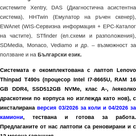
системите
Xentry,
DAS (Диагностична асистентна
система), HHTwin (Емулатор на ръчен скенер),
EWAnet (WIS-Сервизна информация + EPC-Каталог
на частите), STfinder (ел.схеми и разположения),
SDMedia, Monaco, Vediamo и др. – в
ъзможност з
ползване и на
Български език.
Системата е окомплектована с лаптоп Lenovo
Thinpad Т490s (процесор Intel I7-8665U, RAM 16
GB DDR4, SSD512GB NVMe, клас А-, /няколко
драскотини по корпуса но изглежда като нов), с
инсталирана
версия 03/2026 за коли и 04/2026 з
камиони
, тествана и готова за работа.
Предлаганите от нас лаптопи са реновирани и с