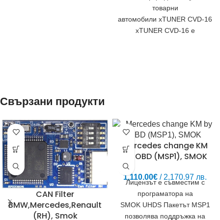
Diagnosis (MB Star) е
товарни
диагностична система
автомобили xTUNER CVD-16
xTUNER CVD-16 е
портативен скенер за
диагностика на камиони и
специализирана техника
(ескаватори, челни товарачи
Свързани продукти
Mercedes change KM
by OBD (MSP1), SMOK
1,110.00
€
/ 2,170.97 лв.
Лицензът е съвместим с
CAN Filter
програматора на
BMW,Mercedes,Renault
SMOK UHDS Пакетът MSP1
(RH), Smok
позволява поддръжка на