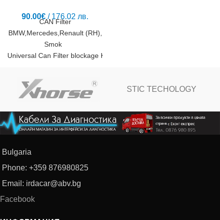
автомобили от групaта на
90.00
€
/ 176.02 лв.
Mercedes. Цената на
CAN Filter
комплекта
BMW,Mercedes,Renault (RH),
Smok
Universal Can Filter blockage KM and
Read (някои модели) Manual
Can Filter RX/RH – .pdf Can
STIC TECHOLOGY
Filter W166 W246.pdf CAN
Bulgaria
Phone: +359 876980825
Email: irdacar@abv.bg
Facebook